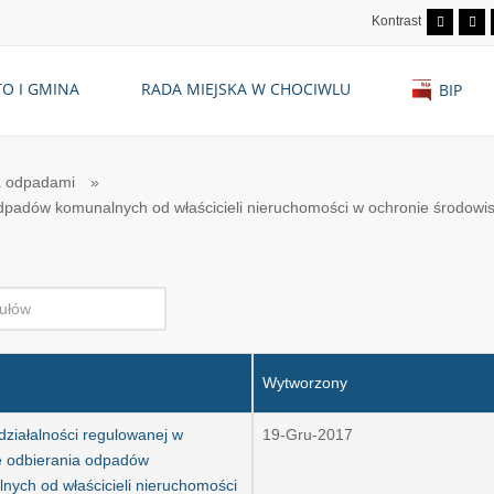
Kontrast
O I GMINA
RADA MIEJSKA W CHOCIWLU
BIP
ka odpadami
»
 odpadów komunalnych od właścicieli nieruchomości w ochronie środowi
Wytworzony
 działalności regulowanej w
19-Gru-2017
e odbierania odpadów
nych od właścicieli nieruchomości