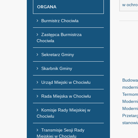
w ochro
ORGANA
Burmistrz Chociwla
Zastępca Burmistrza
Chociwla
Sekretarz Gminy
Skarbnik Gminy
Budowa 
Urząd Miejski w Chociwlu
moderniz
Termomo
Rada Miejska w Chociwlu
Moderni
Moderni
Komisje Rady Miejskiej w
Przetar
Chociwlu
stanowi
Transmisje Sesji Rady
Miejskiej w Chociwlu