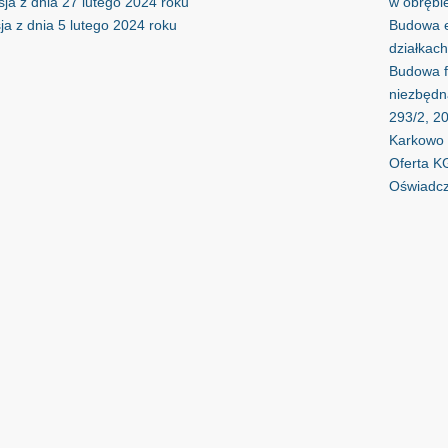
sja z dnia 27 lutego 2024 roku
w obrębi
ja z dnia 5 lutego 2024 roku
Budowa e
działkach
Budowa f
niezbędną
293/2, 2
Karkowo 
Oferta K
Oświadcz