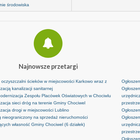
nie środowiska
Najnowsze
przetargi
oczyszczalni ścieków w miejscowości Karkowo wraz z
Ogłoszeni
acją kanalizacji sanitarnej
Ogłoszen
dernizacja Zespołu Placówek Oświatowych w Chociwlu
urzędnic
zacja sieci dróg na terenie Gminy Chociwel
przestrz
zacja drogi w miejscowości Lublino
Ogłoszeni
g nieograniczony na sprzedaż nieruchomości
Ogłoszen
ących własność Gminy Chociwel (6 działek)
urzędnic
przestrz
Ogłoszeni