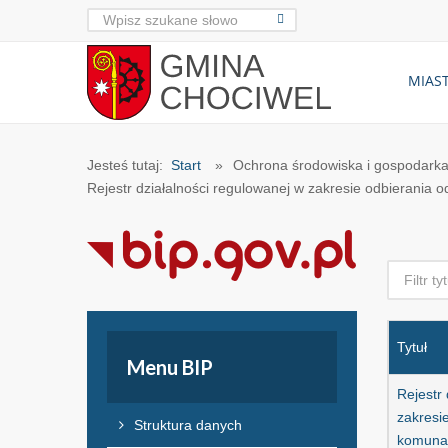
MIAST
Jesteś tutaj:
Start
»
Ochrona środowiska i gospodar
Rejestr działalności regulowanej w zakresie odbierania
Tytuł
Menu
BIP
Rejestr
zakresi
Struktura danych
komunal