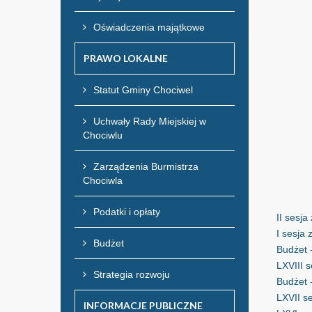
Oświadczenia majątkowe
PRAWO LOKALNE
Statut Gminy Chociwel
Uchwały Rady Miejskiej w
Chociwlu
Zarządzenia Burmistrza
Chociwla
Podatki i opłaty
II sesja
I sesja
Budżet
Budżet 
LXVIII s
Strategia rozwoju
Budżet 
LXVII s
INFORMACJE PUBLICZNE