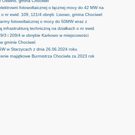
e Oświno, gmina Chociwel
lektrowni fotowoltaicznej o łącznej mocy do 42 MW na
 o nr ewid. 109, 121/4 obręb: Lisowo, gmina Chociwel
army fotowoltaicznej o mocy do 50MW wraz z
 infrastrukturą techniczną na działkach o nr ewid.
09/3 i 209/4 w obrębie Karkowo w miejscowości
w gminie Chociwel.
GW w Starzycach z dnia 26.06.2024 roku
enie majątkowe Burmistrza Chociwla za 2023 rok